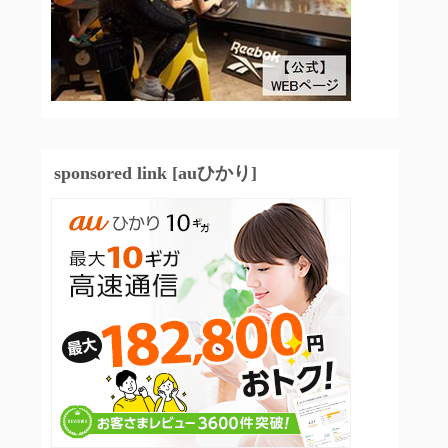
sponsored link [auひかり]