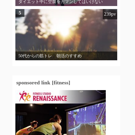
ダイエット中に空腹をガマンしてはいけない
5
239pv
50代からの筋トレ 朝活のすすめ
sponsored link [fitness]