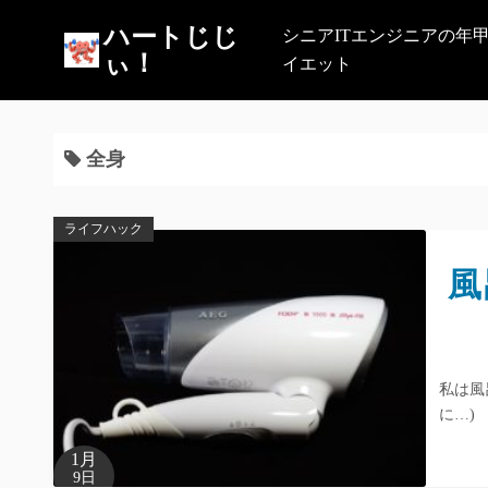
コ
ハートじじ
シニアITエンジニアの年
ン
ぃ！
イエット
テ
ン
ツ
へ
全身
ス
キ
ライフハック
ッ
プ
風
私は風
に…)
1月
9日