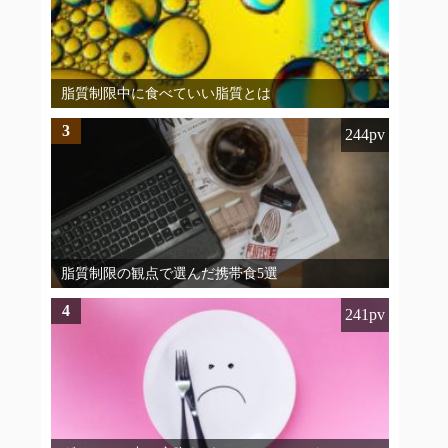
脂質制限中に食べていい脂質とは
3
244pv
脂質制限の観点で選んだ携帯食5選
4
241pv