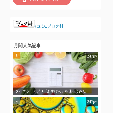
にほんブログ村
月間人気記事
1
247pv
ダイエットアプリ「あすけん」を使ってみた
2
247pv