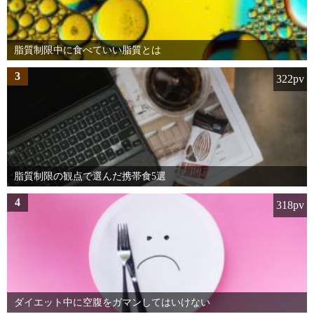
脂質制限中に食べていい脂質とは
3
322pv
脂質制限の観点で選んだ携帯食5選
4
318pv
ダイエット中に空腹をガマンしてはいけない