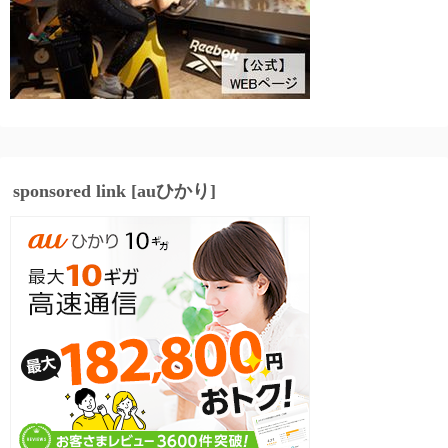
sponsored link [auひかり]