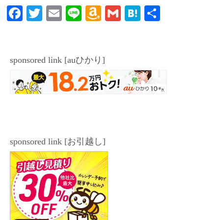
Fa
T
E
Li
A
G
H
共
ce
wi
m
ne
m
m
at
有
bo
tte
ail
az
ail
en
ok
r
on
a
sponsored link [auひかり]
W
is
h
Li
st
sponsored link [お引越し]