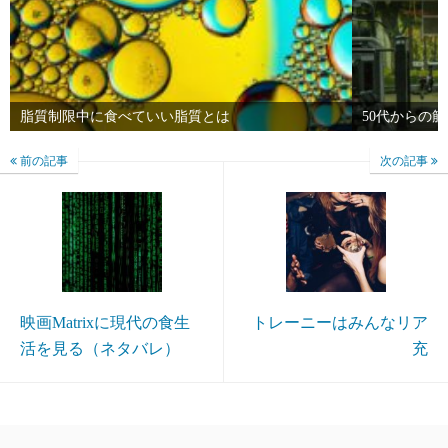
脂質制限中に食べていい脂質とは
50代からの
前の記事
次の記事
映画Matrixに現代の食生
トレーニーはみんなリア
活を見る（ネタバレ）
充