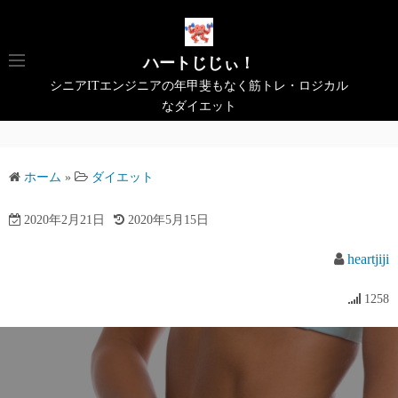
コ
ン
テ
ハートじじぃ！
ン
シニアITエンジニアの年甲斐もなく筋トレ・ロジカル
ツ
なダイエット
へ
ス
キ
ホーム
»
ダイエット
ッ
プ
2020年2月21日
2020年5月15日
heartjiji
1258