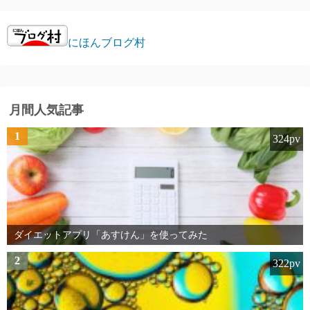
にほんブログ村
月間人気記事
1
324pv
ダイエットアプリ「あすけん」を使ってみた
2
322pv