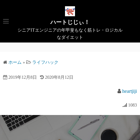
コ
ン
テ
ハートじじぃ！
ン
シニアITエンジニアの年甲斐もなく筋トレ・ロジカル
ツ
なダイエット
へ
ス
キ
ホーム
»
ライフハック
ッ
プ
2019年12月8日
2020年8月12日
heartjiji
1083