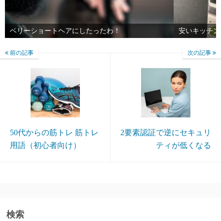
ベリーショートヘアにしたったわ！
安いキッチン
前の記事
次の記事
50代からの筋トレ 筋トレ
2要素認証で逆にセキュリ
用語（初心者向け）
ティが低くなる
検索