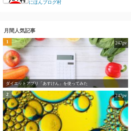
にほんブログ村
月間人気記事
1
247pv
ダイエットアプリ「あすけん」を使ってみた
2
247pv