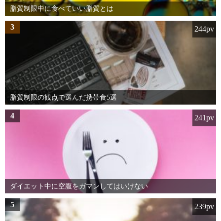
脂質制限中に食べていい脂質とは
3
244pv
脂質制限の観点で選んだ携帯食5選
4
241pv
ダイエット中に空腹をガマンしてはいけない
5
239pv