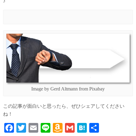
♪
Image by Gerd Altmann from Pixabay
この記事が面白いと思ったら、ぜひシェアしてください
ね！
Fa
T
E
Li
A
G
H
共