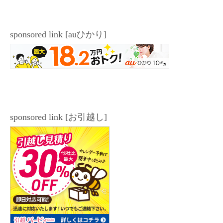
ce
wi
m
ne
m
m
at
有
bo
tte
ail
az
ail
en
ok
r
on
a
sponsored link [auひかり]
W
is
h
Li
st
sponsored link [お引越し]