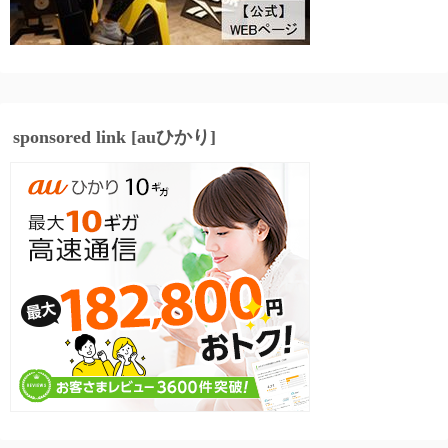
sponsored link [auひかり]