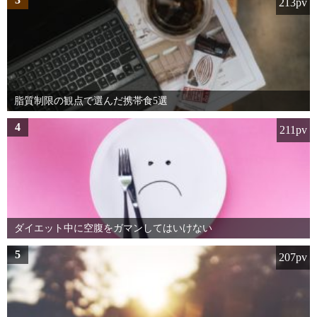
213pv
脂質制限の観点で選んだ携帯食5選
4
211pv
ダイエット中に空腹をガマンしてはいけない
5
207pv