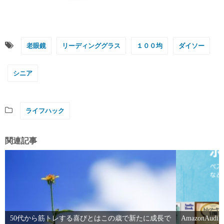
老眼鏡
リーディンググラス
１００均
ダイソー
シニア
ライフハック
関連記事
50代から筋トレする喜びとはこの歳で新たに成長で
AmazonA