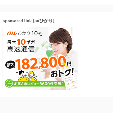
sponsored link [auひかり]