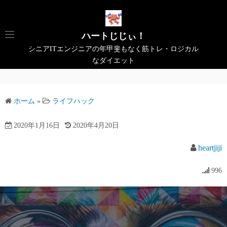
コ
ン
テ
ハートじじぃ！
ン
シニアITエンジニアの年甲斐もなく筋トレ・ロジカル
ツ
なダイエット
へ
ス
キ
ホーム
»
ライフハック
ッ
プ
2020年1月16日
2020年4月20日
heartjiji
996