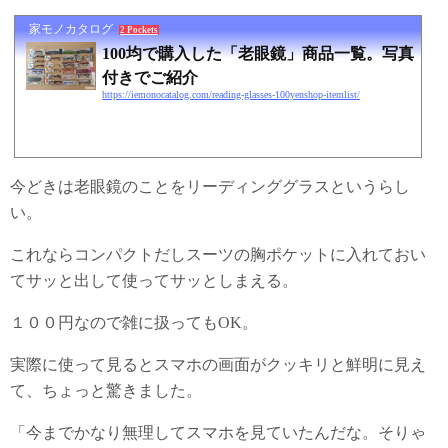
家モノカタログ
2 Pockets
100均で購入した「老眼鏡」商品一覧。写真
付きでご紹介
https://iemonocatalog.com/reading-glasses-100yenshop-itemlist/
今どきは老眼鏡のことをリーディンググラスというらし
い。
これならコンパクトだしスーツの胸ポケットに入れておい
てサッと出して使ってサッとしまえる。
１００円なので雑に扱ってもOK。
実際に使って見るとスマホの画面がクッキリと鮮明に見え
て、ちょっと驚きました。
「今までかなり無理してスマホを見ていたんだな。そりゃ