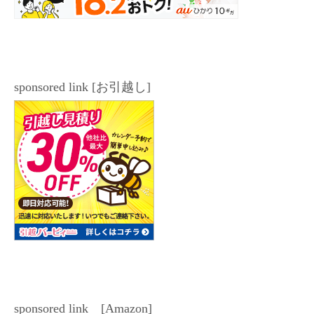
is
h
Li
st
sponsored link [お引越し]
sponsored link [Amazon]