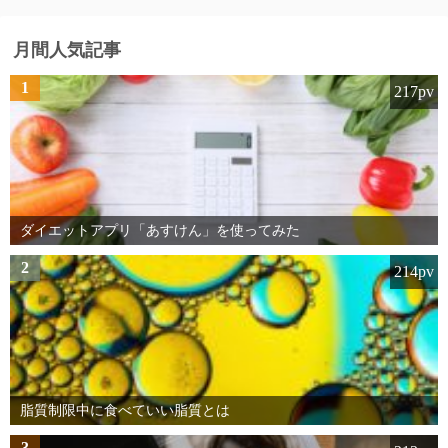
月間人気記事
1
217pv
ダイエットアプリ「あすけん」を使ってみた
2
214pv
脂質制限中に食べていい脂質とは
3