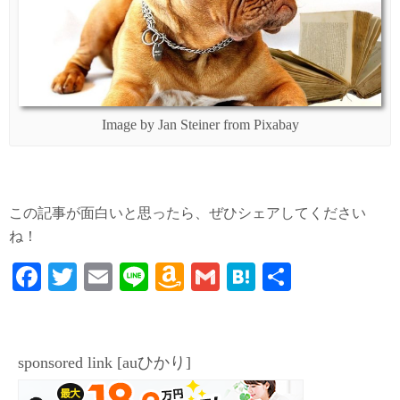
Image by Jan Steiner from Pixabay
この記事が面白いと思ったら、ぜひシェアしてください
ね！
Fa
T
E
Li
A
G
H
共
ce
wi
m
ne
m
m
at
有
bo
tte
ail
az
ail
en
ok
r
on
a
sponsored link [auひかり]
W