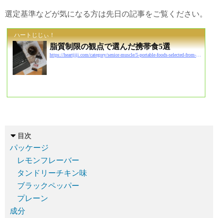
選定基準などが気になる方は先日の記事をご覧ください。
ハートじじぃ！
脂質制限の観点で選んだ携帯食5選
https://heartjiji.com/category/senior-muscle/5-portable-foods-selected-from-the-perspective-of-lipid-restriction
目次
パッケージ
レモンフレーバー
タンドリーチキン味
ブラックペッパー
プレーン
成分