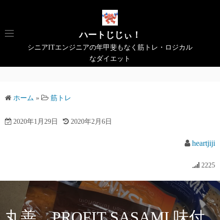
コ
ン
テ
ハートじじぃ！
ン
シニアITエンジニアの年甲斐もなく筋トレ・ロジカル
ツ
なダイエット
へ
ス
キ
ホーム
»
筋トレ
ッ
プ
2020年1月29日
2020年2月6日
heartjiji
2225
丸善 PROFIT SASAMI 味付